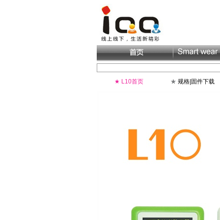
★
L10首页
★
规格|固件下载