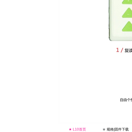
★
L10首页
★
规格|固件下载