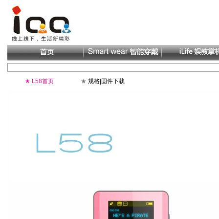
★
L58首页
★
规格|固件下载