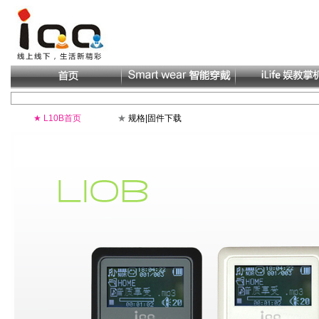
★
L10B首页
★
规格|固件下载